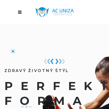
ZDRAVÝ ŽIVOTNÝ ŠTÝL
P
E
R
F
E
K
F
O
R
M
A