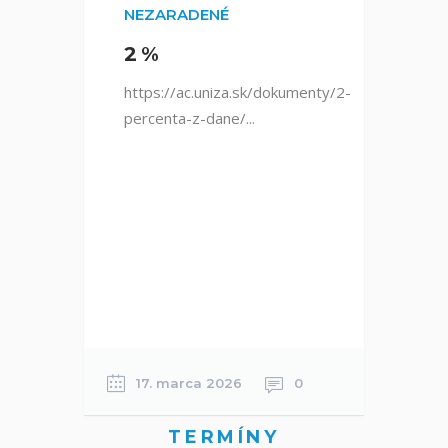
NEZARADENÉ
2%
N
https://ac.uniza.sk/dokumenty/2-
Z
percenta-z-dane/...
Žil
(U
or
po
šp
Sl
uni
1
17. marca 2026
0
TERMÍNY