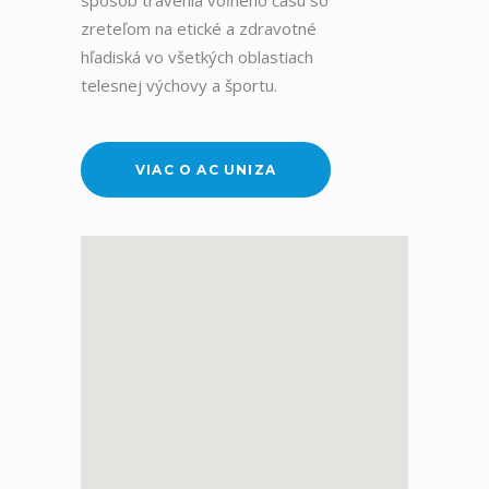
spôsob trávenia voľného času so
zreteľom na etické a zdravotné
hľadiská vo všetkých oblastiach
telesnej výchovy a športu.
VIAC O AC UNIZA